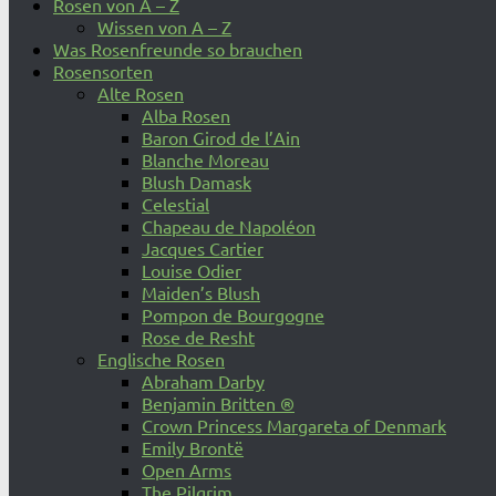
Rosen von A – Z
Wissen von A – Z
Was Rosenfreunde so brauchen
Rosensorten
Alte Rosen
Alba Rosen
Baron Girod de l’Ain
Blanche Moreau
Blush Damask
Celestial
Chapeau de Napoléon
Jacques Cartier
Louise Odier
Maiden’s Blush
Pompon de Bourgogne
Rose de Resht
Englische Rosen
Abraham Darby
Benjamin Britten ®
Crown Princess Margareta of Denmark
Emily Brontë
Open Arms
The Pilgrim