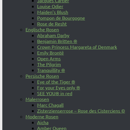
Jacques Cartier
Louise Odier
Maiden’s Blush
Pompon de Bourgogne
Rose de Resht
Englische Rosen
Abraham Darby
Benjamin Britten ®
Crown Princess Margareta of Denmark
Emily Brontë
Open Arms
The Pilgrim
Tranquillity ®
Persische Rosen
Eye of the Tiger ®
For your Eyes only ®
SEE YOU® in red
Malerrosen
Marc Chagall
Zisterzienserrose – Rose des Cisterciens ©
Moderne Rosen
Aicha
Amber Queen