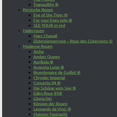
Tranquillity ®
Persische Rosen
Eye of the Tiger ®
For your Eyes only ®
SEE YOU® in red
Malerrosen
Marc Chagall
Zisterzienserrose – Rose des Cisterciens ©
Moderne Rosen
Aicha
Amber Queen
Aprikola ®
Augusta Luise ®
Bicentenaire de Guillot ®
Chrysler Imperial
Concerto 94 ®
Die Schöne vom See ®
Eden Rose 85®
Gloria Dei
Königin der Rosen
Leonardo da Vinci ®
Mainzer Fastnacht