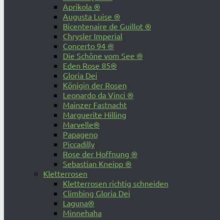
Aprikola ®
Augusta Luise ®
Bicentenaire de Guillot ®
Chrysler Imperial
Concerto 94 ®
Die Schöne vom See ®
Eden Rose 85®
Gloria Dei
Königin der Rosen
Leonardo da Vinci ®
Mainzer Fastnacht
Marguerite Hilling
Marvelle®
Papageno
Piccadilly
Rose der Hoffnung ®
Sebastian Kneipp ®
Kletterrosen
Kletterrosen richtig schneiden
Climbing Gloria Dei
Laguna®
Minnehaha