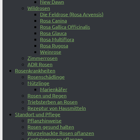
New Dawn
Wildrosen
Die Feldrose (Rosa Arvensis)
Rosa Canina
Rosa Gallica Officinalis
Rosa Glauca
Rosa Multiflora
Rosa Rugosa
Weinrose
Zimmerrosen
ADR Rosen
Rosenkrankheiten
Rosenschädlinge
Nützlinge
Marienkäfer
Rosen und Regen
Triebsterben an Rosen
Rezeptur von Hausmitteln
Standort und Pflege
Pflanzhinweise
Rosen gesund halten
Wurzelnackte Rosen pflanzen
Containerrosen pflanzen