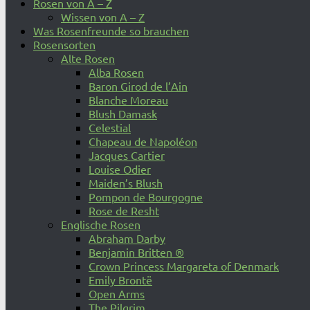
Rosen von A – Z
Wissen von A – Z
Was Rosenfreunde so brauchen
Rosensorten
Alte Rosen
Alba Rosen
Baron Girod de l’Ain
Blanche Moreau
Blush Damask
Celestial
Chapeau de Napoléon
Jacques Cartier
Louise Odier
Maiden’s Blush
Pompon de Bourgogne
Rose de Resht
Englische Rosen
Abraham Darby
Benjamin Britten ®
Crown Princess Margareta of Denmark
Emily Brontë
Open Arms
The Pilgrim