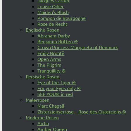
Jacques Cartier
Louise Odier
Maiden’s Blush
Pompon de Bourgogne
Rose de Resht
Englische Rosen
Abraham Darby
Benjamin Britten ®
Crown Princess Margareta of Denmark
Emily Brontë
Open Arms
The Pilgrim
Tranquillity ®
Persische Rosen
Eye of the Tiger ®
For your Eyes only ®
SEE YOU® in red
Malerrosen
Marc Chagall
Zisterzienserrose – Rose des Cisterciens ©
Moderne Rosen
Aicha
Amber Queen