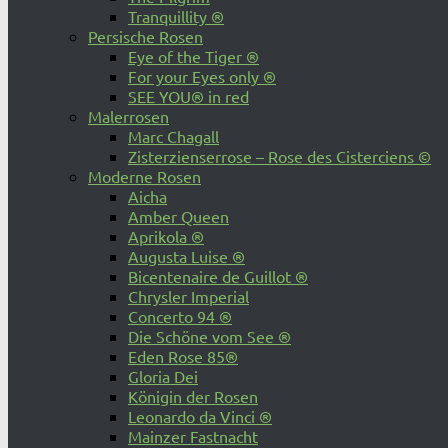
Tranquillity ®
Persische Rosen
Eye of the Tiger ®
For your Eyes only ®
SEE YOU® in red
Malerrosen
Marc Chagall
Zisterzienserrose – Rose des Cisterciens ©
Moderne Rosen
Aicha
Amber Queen
Aprikola ®
Augusta Luise ®
Bicentenaire de Guillot ®
Chrysler Imperial
Concerto 94 ®
Die Schöne vom See ®
Eden Rose 85®
Gloria Dei
Königin der Rosen
Leonardo da Vinci ®
Mainzer Fastnacht