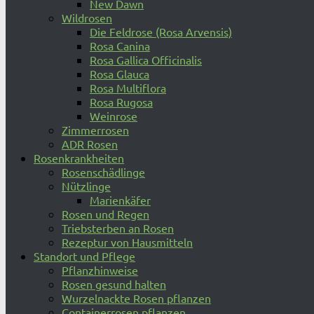
New Dawn
Wildrosen
Die Feldrose (Rosa Arvensis)
Rosa Canina
Rosa Gallica Officinalis
Rosa Glauca
Rosa Multiflora
Rosa Rugosa
Weinrose
Zimmerrosen
ADR Rosen
Rosenkrankheiten
Rosenschädlinge
Nützlinge
Marienkäfer
Rosen und Regen
Triebsterben an Rosen
Rezeptur von Hausmitteln
Standort und Pflege
Pflanzhinweise
Rosen gesund halten
Wurzelnackte Rosen pflanzen
Containerrosen pflanzen