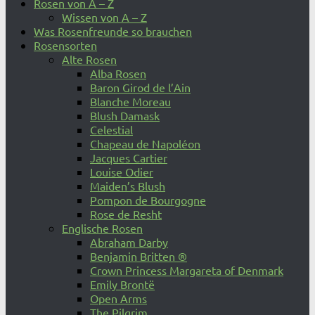
Rosen von A – Z
Wissen von A – Z
Was Rosenfreunde so brauchen
Rosensorten
Alte Rosen
Alba Rosen
Baron Girod de l’Ain
Blanche Moreau
Blush Damask
Celestial
Chapeau de Napoléon
Jacques Cartier
Louise Odier
Maiden’s Blush
Pompon de Bourgogne
Rose de Resht
Englische Rosen
Abraham Darby
Benjamin Britten ®
Crown Princess Margareta of Denmark
Emily Brontë
Open Arms
The Pilgrim