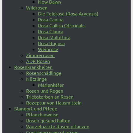
New Dawn
Wildrosen
Die Feldrose (Rosa Arvensis)
Rosa Canina
Rosa Gallica Officinalis
Rosa Glauca
Rosa Multiflora
Rosa Rugosa
Weinrose
Zimmerrosen
ADR Rosen
Rosenkrankheiten
Rosenschädlinge
Nützlinge
Marienkäfer
Rosen und Regen
Triebsterben an Rosen
Rezeptur von Hausmitteln
Standort und Pflege
Pflanzhinweise
Rosen gesund halten
Wurzelnackte Rosen pflanzen
Containerrosen pflanzen