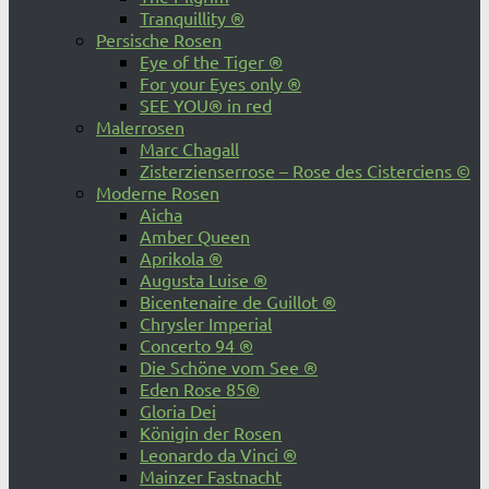
Tranquillity ®
Persische Rosen
Eye of the Tiger ®
For your Eyes only ®
SEE YOU® in red
Malerrosen
Marc Chagall
Zisterzienserrose – Rose des Cisterciens ©
Moderne Rosen
Aicha
Amber Queen
Aprikola ®
Augusta Luise ®
Bicentenaire de Guillot ®
Chrysler Imperial
Concerto 94 ®
Die Schöne vom See ®
Eden Rose 85®
Gloria Dei
Königin der Rosen
Leonardo da Vinci ®
Mainzer Fastnacht