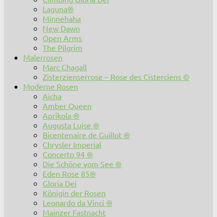
Laguna®
Minnehaha
New Dawn
Open Arms
The Pilgrim
Malerrosen
Marc Chagall
Zisterzienserrose – Rose des Cisterciens ©
Moderne Rosen
Aicha
Amber Queen
Aprikola ®
Augusta Luise ®
Bicentenaire de Guillot ®
Chrysler Imperial
Concerto 94 ®
Die Schöne vom See ®
Eden Rose 85®
Gloria Dei
Königin der Rosen
Leonardo da Vinci ®
Mainzer Fastnacht