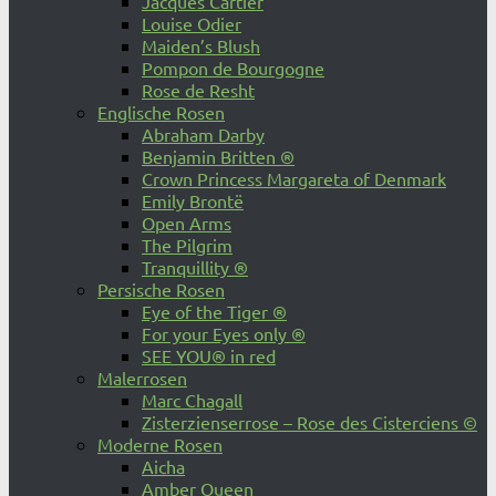
Jacques Cartier
Louise Odier
Maiden’s Blush
Pompon de Bourgogne
Rose de Resht
Englische Rosen
Abraham Darby
Benjamin Britten ®
Crown Princess Margareta of Denmark
Emily Brontë
Open Arms
The Pilgrim
Tranquillity ®
Persische Rosen
Eye of the Tiger ®
For your Eyes only ®
SEE YOU® in red
Malerrosen
Marc Chagall
Zisterzienserrose – Rose des Cisterciens ©
Moderne Rosen
Aicha
Amber Queen