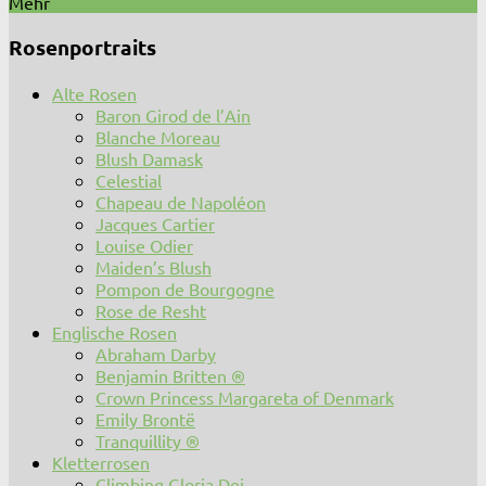
Mehr
Rosenportraits
Alte Rosen
Baron Girod de l’Ain
Blanche Moreau
Blush Damask
Celestial
Chapeau de Napoléon
Jacques Cartier
Louise Odier
Maiden’s Blush
Pompon de Bourgogne
Rose de Resht
Englische Rosen
Abraham Darby
Benjamin Britten ®
Crown Princess Margareta of Denmark
Emily Brontë
Tranquillity ®
Kletterrosen
Climbing Gloria Dei