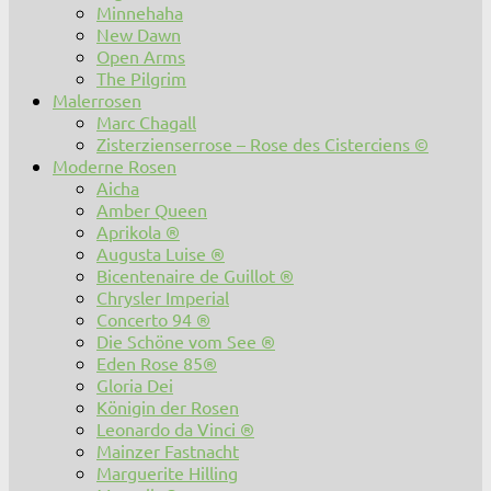
Minnehaha
New Dawn
Open Arms
The Pilgrim
Malerrosen
Marc Chagall
Zisterzienserrose – Rose des Cisterciens ©
Moderne Rosen
Aicha
Amber Queen
Aprikola ®
Augusta Luise ®
Bicentenaire de Guillot ®
Chrysler Imperial
Concerto 94 ®
Die Schöne vom See ®
Eden Rose 85®
Gloria Dei
Königin der Rosen
Leonardo da Vinci ®
Mainzer Fastnacht
Marguerite Hilling