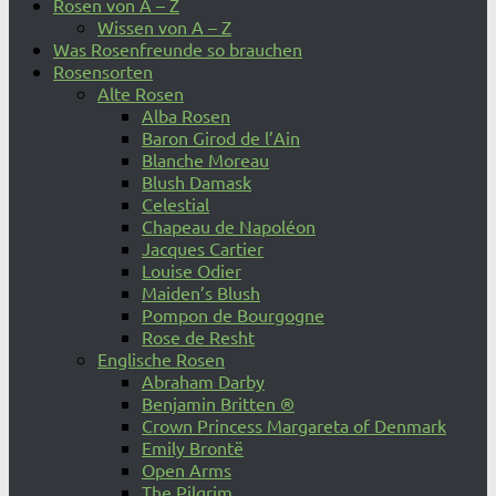
Rosen von A – Z
Wissen von A – Z
Was Rosenfreunde so brauchen
Rosensorten
Alte Rosen
Alba Rosen
Baron Girod de l’Ain
Blanche Moreau
Blush Damask
Celestial
Chapeau de Napoléon
Jacques Cartier
Louise Odier
Maiden’s Blush
Pompon de Bourgogne
Rose de Resht
Englische Rosen
Abraham Darby
Benjamin Britten ®
Crown Princess Margareta of Denmark
Emily Brontë
Open Arms
The Pilgrim