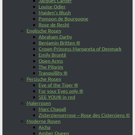
Jacques Cartier
Louise Odier
Maiden’s Blush
Pompon de Bourgogne
Rose de Resht
Englische Rosen
Abraham Darby
Benjamin Britten ®
Crown Princess Margareta of Denmark
Emily Brontë
Open Arms
The Pilgrim
Tranquillity ®
Persische Rosen
Eye of the Tiger ®
For your Eyes only ®
SEE YOU® in red
Malerrosen
Marc Chagall
Zisterzienserrose – Rose des Cisterciens ©
Moderne Rosen
Aicha
Amber Queen