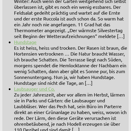
Winter: Auch wenn der Garten weitgehend sich selbst
überlassen ist, gibt es noch ein wenig essbares. Der
Feldsalat gedeiht prächtig und wartet auf die Ernte
und der erste Ruccola ist auch schon da. So warm hat
ein Jahr noch nie angefangen. 11 Grad hat das
Thermometer angezeigt. „Der wärmste Silvestertag
seit Beginn der Wetteraufzeichnungen“ meldete […]
Hundstage
Es ist heiss, heiss und trocken. Der Rasen ist braun, die
Hortensien vertrocknen … Die Natur braucht Wasser,
ich brauche Schatten. Die Terrasse liegt nach Süden,
morgens spendet die Hemlocktanne der Nachbarn ein
wenig Schatten, dann aber gibt es Sonne pur, bis zum
Sonnenuntergang. Nun ja, wir haben Hundstage.
Hundstage sind nicht die Tage, an […]
Laubsauger und Co.
Zu jeder Jahreszeit, aber vor allem im Herbst, lärmen
sie in Parks und Gärten: die Laubsauger und
Laubbläser. Wer das Pech hat, sein Büro im Parterre
direkt an einer Grünanlage zu haben, weiss, wovon ich
rede. Der Lärm, den diese Geräte verursachen ist
ohrenbetäubend, je nach Modell erzeugen sie über
110 Dezibel und sind damit […]