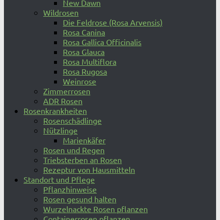
New Dawn
Wildrosen
Die Feldrose (Rosa Arvensis)
Rosa Canina
Rosa Gallica Officinalis
Rosa Glauca
Rosa Multiflora
Rosa Rugosa
Weinrose
Zimmerrosen
ADR Rosen
Rosenkrankheiten
Rosenschädlinge
Nützlinge
Marienkäfer
Rosen und Regen
Triebsterben an Rosen
Rezeptur von Hausmitteln
Standort und Pflege
Pflanzhinweise
Rosen gesund halten
Wurzelnackte Rosen pflanzen
Containerrosen pflanzen