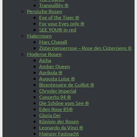
Tranquillity ®
Persische Rosen
Eye of the Tiger ®
For your Eyes only ®
SEE YOU® in red
Malerrosen
Marc Chagall
Zisterzienserrose – Rose des Cisterciens ©
Moderne Rosen
Aicha
Amber Queen
Aprikola ®
Augusta Luise ®
Bicentenaire de Guillot ®
Chrysler Imperial
Concerto 94 ®
Die Schöne vom See ®
Eden Rose 85®
Gloria Dei
Königin der Rosen
Leonardo da Vinci ®
Mainzer Fastnacht