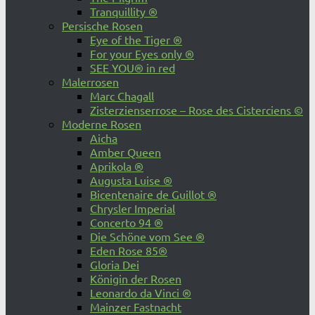
Tranquillity ®
Persische Rosen
Eye of the Tiger ®
For your Eyes only ®
SEE YOU® in red
Malerrosen
Marc Chagall
Zisterzienserrose – Rose des Cisterciens ©
Moderne Rosen
Aicha
Amber Queen
Aprikola ®
Augusta Luise ®
Bicentenaire de Guillot ®
Chrysler Imperial
Concerto 94 ®
Die Schöne vom See ®
Eden Rose 85®
Gloria Dei
Königin der Rosen
Leonardo da Vinci ®
Mainzer Fastnacht