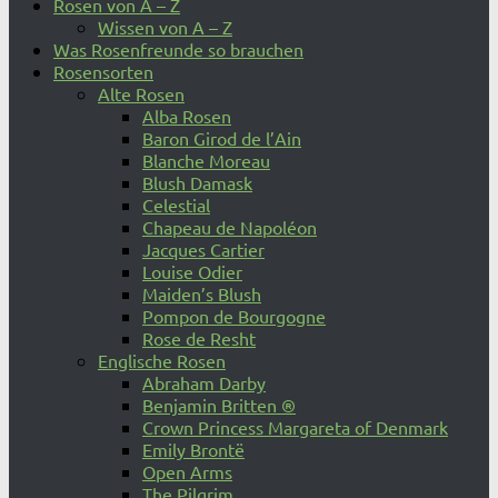
Rosen von A – Z
Wissen von A – Z
Was Rosenfreunde so brauchen
Rosensorten
Alte Rosen
Alba Rosen
Baron Girod de l’Ain
Blanche Moreau
Blush Damask
Celestial
Chapeau de Napoléon
Jacques Cartier
Louise Odier
Maiden’s Blush
Pompon de Bourgogne
Rose de Resht
Englische Rosen
Abraham Darby
Benjamin Britten ®
Crown Princess Margareta of Denmark
Emily Brontë
Open Arms
The Pilgrim