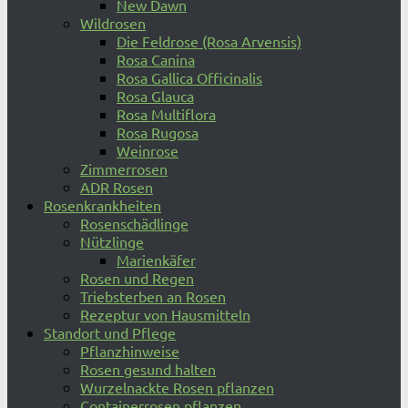
New Dawn
Wildrosen
Die Feldrose (Rosa Arvensis)
Rosa Canina
Rosa Gallica Officinalis
Rosa Glauca
Rosa Multiflora
Rosa Rugosa
Weinrose
Zimmerrosen
ADR Rosen
Rosenkrankheiten
Rosenschädlinge
Nützlinge
Marienkäfer
Rosen und Regen
Triebsterben an Rosen
Rezeptur von Hausmitteln
Standort und Pflege
Pflanzhinweise
Rosen gesund halten
Wurzelnackte Rosen pflanzen
Containerrosen pflanzen