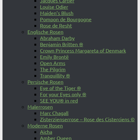
Jacques Cartier
Louise Odier
Maiden’s Blush
Pompon de Bourgogne
Rose de Resht
Englische Rosen
Abraham Darby
Benjamin Britten ®
Crown Princess Margareta of Denmark
Emily Brontë
Open Arms
The Pilgrim
Tranquillity ®
Persische Rosen
Eye of the Tiger ®
For your Eyes only ®
SEE YOU® in red
Malerrosen
Marc Chagall
Zisterzienserrose – Rose des Cisterciens ©
Moderne Rosen
Aicha
Amber Queen