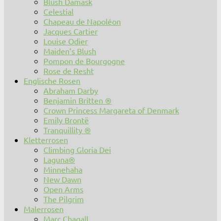
Blush Damask
Celestial
Chapeau de Napoléon
Jacques Cartier
Louise Odier
Maiden’s Blush
Pompon de Bourgogne
Rose de Resht
Englische Rosen
Abraham Darby
Benjamin Britten ®
Crown Princess Margareta of Denmark
Emily Brontë
Tranquillity ®
Kletterrosen
Climbing Gloria Dei
Laguna®
Minnehaha
New Dawn
Open Arms
The Pilgrim
Malerrosen
Marc Chagall