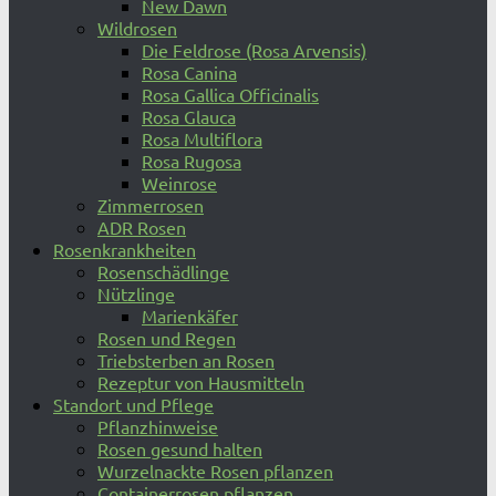
New Dawn
Wildrosen
Die Feldrose (Rosa Arvensis)
Rosa Canina
Rosa Gallica Officinalis
Rosa Glauca
Rosa Multiflora
Rosa Rugosa
Weinrose
Zimmerrosen
ADR Rosen
Rosenkrankheiten
Rosenschädlinge
Nützlinge
Marienkäfer
Rosen und Regen
Triebsterben an Rosen
Rezeptur von Hausmitteln
Standort und Pflege
Pflanzhinweise
Rosen gesund halten
Wurzelnackte Rosen pflanzen
Containerrosen pflanzen