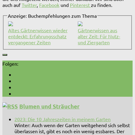
auch auf
Twitter
,
Facebook
und
Pinterest
zu finden.
Anzeige: Buchempfehlungen zum Thema
Altes Gärtnerwissen wieder
Gärtnerwissen aus
entdeckt: Erfahrungsschatz
alter Zeit: Für Nutz-
vergangener Zeiten
und Ziergarten
Folgen:
Blumen und Sträucher
2023: Die 10 Jahreszeiten in meinem Garten
Winter: Auch wenn der Garten weitgehend sich selbst
überlassen ist, gibt es noch ein wenig essbares. Der