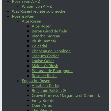
Rosen von A – Z
Wissen von A – Z
Was Rosenfreunde so brauchen
Rosensorten
Alte Rosen
Alba Rosen
Baron Girod de l’Ain
Blanche Moreau
Blush Damask
Celestial
Chapeau de Napoléon
Jacques Cartier
Louise Odier
Maiden’s Blush
Pompon de Bourgogne
Rose de Resht
Englische Rosen
Abraham Darby
Benjamin Britten ®
Crown Princess Margareta of Denmark
Emily Brontë
Open Arms
The Pilgrim