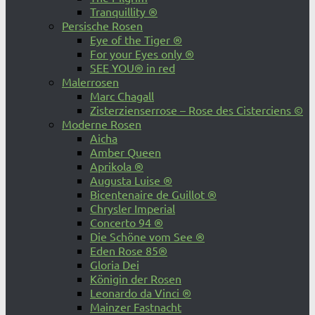
Tranquillity ®
Persische Rosen
Eye of the Tiger ®
For your Eyes only ®
SEE YOU® in red
Malerrosen
Marc Chagall
Zisterzienserrose – Rose des Cisterciens ©
Moderne Rosen
Aicha
Amber Queen
Aprikola ®
Augusta Luise ®
Bicentenaire de Guillot ®
Chrysler Imperial
Concerto 94 ®
Die Schöne vom See ®
Eden Rose 85®
Gloria Dei
Königin der Rosen
Leonardo da Vinci ®
Mainzer Fastnacht