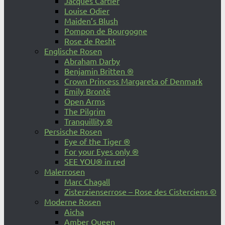
Jacques Cartier
Louise Odier
Maiden’s Blush
Pompon de Bourgogne
Rose de Resht
Englische Rosen
Abraham Darby
Benjamin Britten ®
Crown Princess Margareta of Denmark
Emily Brontë
Open Arms
The Pilgrim
Tranquillity ®
Persische Rosen
Eye of the Tiger ®
For your Eyes only ®
SEE YOU® in red
Malerrosen
Marc Chagall
Zisterzienserrose – Rose des Cisterciens ©
Moderne Rosen
Aicha
Amber Queen