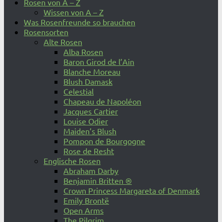
Rosen von A – Z
Wissen von A – Z
Was Rosenfreunde so brauchen
Rosensorten
Alte Rosen
Alba Rosen
Baron Girod de l’Ain
Blanche Moreau
Blush Damask
Celestial
Chapeau de Napoléon
Jacques Cartier
Louise Odier
Maiden’s Blush
Pompon de Bourgogne
Rose de Resht
Englische Rosen
Abraham Darby
Benjamin Britten ®
Crown Princess Margareta of Denmark
Emily Brontë
Open Arms
The Pilgrim