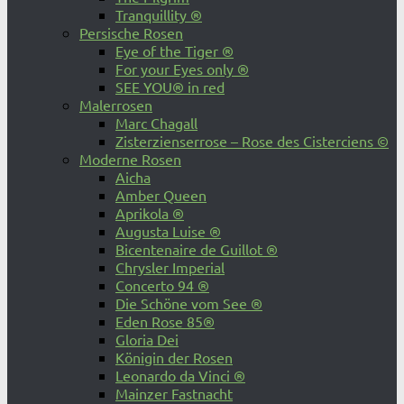
Tranquillity ®
Persische Rosen
Eye of the Tiger ®
For your Eyes only ®
SEE YOU® in red
Malerrosen
Marc Chagall
Zisterzienserrose – Rose des Cisterciens ©
Moderne Rosen
Aicha
Amber Queen
Aprikola ®
Augusta Luise ®
Bicentenaire de Guillot ®
Chrysler Imperial
Concerto 94 ®
Die Schöne vom See ®
Eden Rose 85®
Gloria Dei
Königin der Rosen
Leonardo da Vinci ®
Mainzer Fastnacht