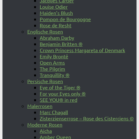
Jacques Cartier
Louise Odier
Maiden’s Blush
Pompon de Bourgogne
Rose de Resht
Englische Rosen
Abraham Darby
Benjamin Britten ®
Crown Princess Margareta of Denmark
Emily Brontë
Open Arms
The Pilgrim
Tranquillity ®
Persische Rosen
Eye of the Tiger ®
For your Eyes only ®
SEE YOU® in red
Malerrosen
Marc Chagall
Zisterzienserrose – Rose des Cisterciens ©
Moderne Rosen
Aicha
Amber Queen