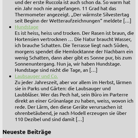
und der erste Ruccola ist auch schon da. So warm hat
ein Jahr noch nie angefangen. 11 Grad hat das
Thermometer angezeigt. „Der wärmste Silvestertag
seit Beginn der Wetteraufzeichnungen“ meldete […]
Hundstage
Es ist heiss, heiss und trocken. Der Rasen ist braun, die
Hortensien vertrocknen … Die Natur braucht Wasser,
ich brauche Schatten. Die Terrasse liegt nach Süden,
morgens spendet die Hemlocktanne der Nachbarn ein
wenig Schatten, dann aber gibt es Sonne pur, bis zum
Sonnenuntergang. Nun ja, wir haben Hundstage.
Hundstage sind nicht die Tage, an […]
Laubsauger und Co.
Zu jeder Jahreszeit, aber vor allem im Herbst, lärmen
sie in Parks und Gärten: die Laubsauger und
Laubbläser. Wer das Pech hat, sein Büro im Parterre
direkt an einer Grünanlage zu haben, weiss, wovon ich
rede. Der Lärm, den diese Geräte verursachen ist
ohrenbetäubend, je nach Modell erzeugen sie über
110 Dezibel und sind damit […]
Neueste Beiträge