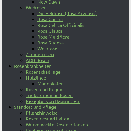
New Dawn
Wildrosen
Die Feldrose (Rosa Arvensis)
Rosa Canina
Rosa Gallica Officinalis
Rosa Glauca
Rosa Multiflora
Rosa Rugosa
Weinrose
Zimmerrosen
ADR Rosen
Rosenkrankheiten
Rosenschädlinge
Nützlinge
Marienkäfer
Rosen und Regen
Triebsterben an Rosen
Rezeptur von Hausmitteln
Standort und Pflege
Pflanzhinweise
Rosen gesund halten
Wurzelnackte Rosen pflanzen
Containerrosen pflanzen