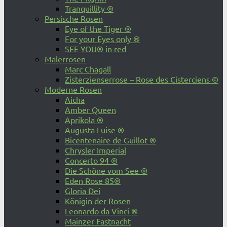
Tranquillity ®
Persische Rosen
Eye of the Tiger ®
For your Eyes only ®
SEE YOU® in red
Malerrosen
Marc Chagall
Zisterzienserrose – Rose des Cisterciens ©
Moderne Rosen
Aicha
Amber Queen
Aprikola ®
Augusta Luise ®
Bicentenaire de Guillot ®
Chrysler Imperial
Concerto 94 ®
Die Schöne vom See ®
Eden Rose 85®
Gloria Dei
Königin der Rosen
Leonardo da Vinci ®
Mainzer Fastnacht