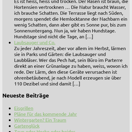
Es ist heiss, heiss und trocken. Der Rasen ist braun, die
Hortensien vertrocknen … Die Natur braucht Wasser,
ich brauche Schatten. Die Terrasse liegt nach Süden,
morgens spendet die Hemlocktanne der Nachbarn ein
wenig Schatten, dann aber gibt es Sonne pur, bis zum
Sonnenuntergang. Nun ja, wir haben Hundstage.
Hundstage sind nicht die Tage, an […]
Laubsauger und Co.
Zu jeder Jahreszeit, aber vor allem im Herbst, lärmen
sie in Parks und Gärten: die Laubsauger und
Laubbläser. Wer das Pech hat, sein Büro im Parterre
direkt an einer Grünanlage zu haben, weiss, wovon ich
rede. Der Lärm, den diese Geräte verursachen ist
ohrenbetäubend, je nach Modell erzeugen sie über
110 Dezibel und sind damit […]
Neueste Beiträge
Eisgrillen
Pläne für das kommende Jahr
Wintergarten? Ein Traum
Gartenglück
Zaun oder Hecke oder beides