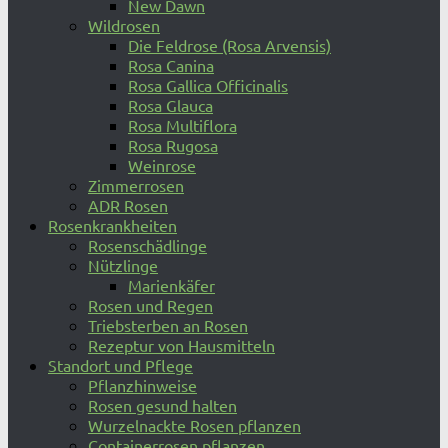
New Dawn
Wildrosen
Die Feldrose (Rosa Arvensis)
Rosa Canina
Rosa Gallica Officinalis
Rosa Glauca
Rosa Multiflora
Rosa Rugosa
Weinrose
Zimmerrosen
ADR Rosen
Rosenkrankheiten
Rosenschädlinge
Nützlinge
Marienkäfer
Rosen und Regen
Triebsterben an Rosen
Rezeptur von Hausmitteln
Standort und Pflege
Pflanzhinweise
Rosen gesund halten
Wurzelnackte Rosen pflanzen
Containerrosen pflanzen