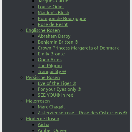
Jacques Cartier
Louise Odier
Maiden’s Blush
Pompon de Bourgogne
Rose de Resht
Englische Rosen
Abraham Darby
Benjamin Britten ®
Crown Princess Margareta of Denmark
Emily Brontë
Open Arms
The Pilgrim
Tranquillity ®
Persische Rosen
Eye of the Tiger ®
For your Eyes only ®
SEE YOU® in red
Malerrosen
Marc Chagall
Zisterzienserrose – Rose des Cisterciens ©
Moderne Rosen
Aicha
Amber Queen