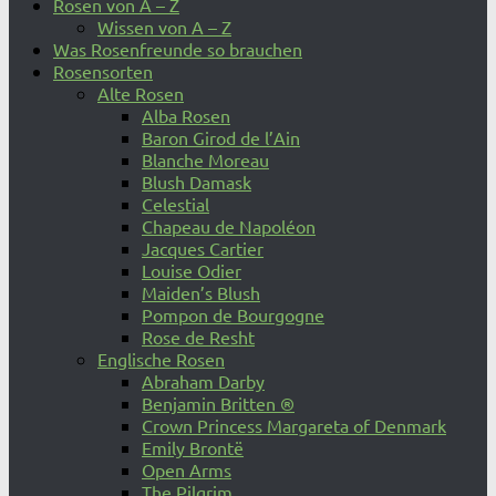
Rosen von A – Z
Wissen von A – Z
Was Rosenfreunde so brauchen
Rosensorten
Alte Rosen
Alba Rosen
Baron Girod de l’Ain
Blanche Moreau
Blush Damask
Celestial
Chapeau de Napoléon
Jacques Cartier
Louise Odier
Maiden’s Blush
Pompon de Bourgogne
Rose de Resht
Englische Rosen
Abraham Darby
Benjamin Britten ®
Crown Princess Margareta of Denmark
Emily Brontë
Open Arms
The Pilgrim