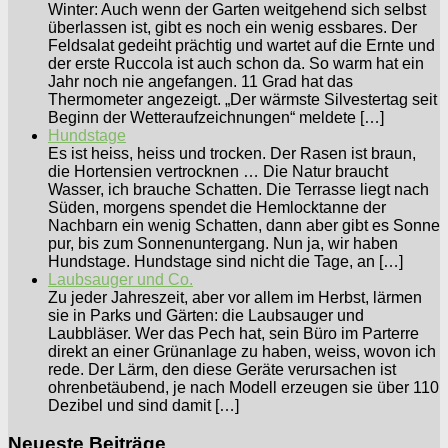
Winter: Auch wenn der Garten weitgehend sich selbst
überlassen ist, gibt es noch ein wenig essbares. Der
Feldsalat gedeiht prächtig und wartet auf die Ernte und
der erste Ruccola ist auch schon da. So warm hat ein
Jahr noch nie angefangen. 11 Grad hat das
Thermometer angezeigt. „Der wärmste Silvestertag seit
Beginn der Wetteraufzeichnungen“ meldete […]
Hundstage
Es ist heiss, heiss und trocken. Der Rasen ist braun,
die Hortensien vertrocknen … Die Natur braucht
Wasser, ich brauche Schatten. Die Terrasse liegt nach
Süden, morgens spendet die Hemlocktanne der
Nachbarn ein wenig Schatten, dann aber gibt es Sonne
pur, bis zum Sonnenuntergang. Nun ja, wir haben
Hundstage. Hundstage sind nicht die Tage, an […]
Laubsauger und Co.
Zu jeder Jahreszeit, aber vor allem im Herbst, lärmen
sie in Parks und Gärten: die Laubsauger und
Laubbläser. Wer das Pech hat, sein Büro im Parterre
direkt an einer Grünanlage zu haben, weiss, wovon ich
rede. Der Lärm, den diese Geräte verursachen ist
ohrenbetäubend, je nach Modell erzeugen sie über 110
Dezibel und sind damit […]
Neueste Beiträge