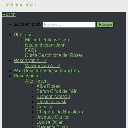
Unter dem Inhalt
Rosen
Suchen nach:
Über uns
Meine Lieblingsrosen
Neu in diesem Jahr
FAQs
Kurze Geschichte der Rosen
Rosen von A – Z
Wissen von A – Z
Was Rosenfreunde so brauchen
Rosensorten
Alte Rosen
Alba Rosen
Baron Girod de l’Ain
Blanche Moreau
Blush Damask
Celestial
Chapeau de Napoléon
Jacques Cartier
Louise Odier
Maiden’s Blush