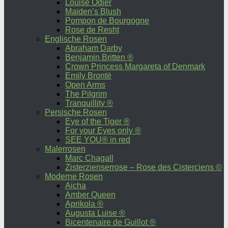
Louise Odier
Maiden’s Blush
Pompon de Bourgogne
Rose de Resht
Englische Rosen
Abraham Darby
Benjamin Britten ®
Crown Princess Margareta of Denmark
Emily Brontë
Open Arms
The Pilgrim
Tranquillity ®
Persische Rosen
Eye of the Tiger ®
For your Eyes only ®
SEE YOU® in red
Malerrosen
Marc Chagall
Zisterzienserrose – Rose des Cisterciens ©
Moderne Rosen
Aicha
Amber Queen
Aprikola ®
Augusta Luise ®
Bicentenaire de Guillot ®