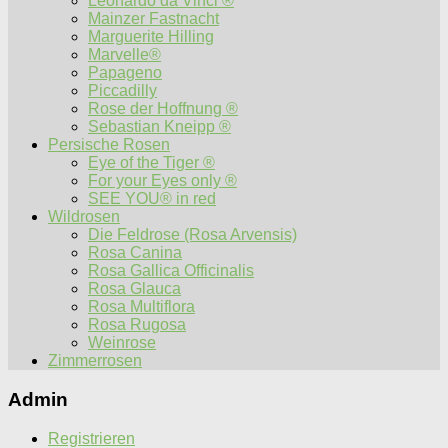
Leonardo da Vinci ®
Mainzer Fastnacht
Marguerite Hilling
Marvelle®
Papageno
Piccadilly
Rose der Hoffnung ®
Sebastian Kneipp ®
Persische Rosen
Eye of the Tiger ®
For your Eyes only ®
SEE YOU® in red
Wildrosen
Die Feldrose (Rosa Arvensis)
Rosa Canina
Rosa Gallica Officinalis
Rosa Glauca
Rosa Multiflora
Rosa Rugosa
Weinrose
Zimmerrosen
Admin
Registrieren