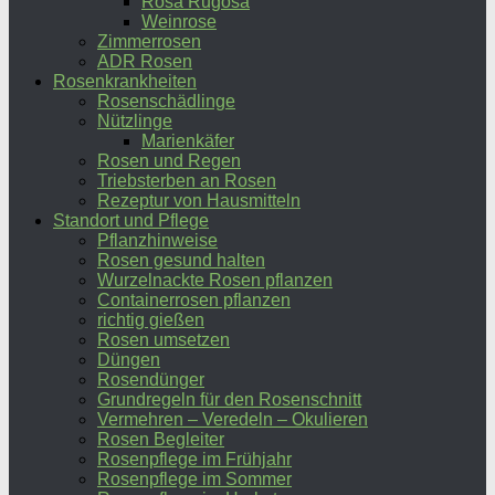
Rosa Rugosa
Weinrose
Zimmerrosen
ADR Rosen
Rosenkrankheiten
Rosenschädlinge
Nützlinge
Marienkäfer
Rosen und Regen
Triebsterben an Rosen
Rezeptur von Hausmitteln
Standort und Pflege
Pflanzhinweise
Rosen gesund halten
Wurzelnackte Rosen pflanzen
Containerrosen pflanzen
richtig gießen
Rosen umsetzen
Düngen
Rosendünger
Grundregeln für den Rosenschnitt
Vermehren – Veredeln – Okulieren
Rosen Begleiter
Rosenpflege im Frühjahr
Rosenpflege im Sommer