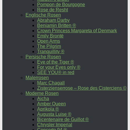
Pompon de Bourgogne
Rose de Resht
Englische Rosen
Abraham Darby
Benjamin Britten ®
Crown Princess Margareta of Denmark
Emily Brontë
Open Arms
The Pilgrim
Tranquillity ®
Persische Rosen
Eye of the Tiger ®
For your Eyes only ®
SEE YOU® in red
Malerrosen
Marc Chagall
Zisterzienserrose – Rose des Cisterciens ©
Moderne Rosen
Aicha
Amber Queen
Aprikola ®
Augusta Luise ®
Bicentenaire de Guillot ®
Chrysler Imperial
Concerto 94 ®