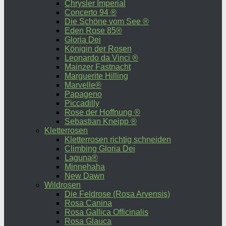
Chrysler Imperial
Concerto 94 ®
Die Schöne vom See ®
Eden Rose 85®
Gloria Dei
Königin der Rosen
Leonardo da Vinci ®
Mainzer Fastnacht
Marguerite Hilling
Marvelle®
Papageno
Piccadilly
Rose der Hoffnung ®
Sebastian Kneipp ®
Kletterrosen
Kletterrosen richtig schneiden
Climbing Gloria Dei
Laguna®
Minnehaha
New Dawn
Wildrosen
Die Feldrose (Rosa Arvensis)
Rosa Canina
Rosa Gallica Officinalis
Rosa Glauca