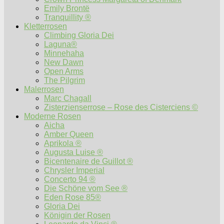
Emily Brontë
Tranquillity ®
Kletterrosen
Climbing Gloria Dei
Laguna®
Minnehaha
New Dawn
Open Arms
The Pilgrim
Malerrosen
Marc Chagall
Zisterzienserrose – Rose des Cisterciens ©
Moderne Rosen
Aicha
Amber Queen
Aprikola ®
Augusta Luise ®
Bicentenaire de Guillot ®
Chrysler Imperial
Concerto 94 ®
Die Schöne vom See ®
Eden Rose 85®
Gloria Dei
Königin der Rosen