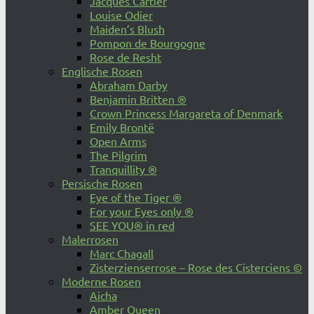
Jacques Cartier
Louise Odier
Maiden’s Blush
Pompon de Bourgogne
Rose de Resht
Englische Rosen
Abraham Darby
Benjamin Britten ®
Crown Princess Margareta of Denmark
Emily Brontë
Open Arms
The Pilgrim
Tranquillity ®
Persische Rosen
Eye of the Tiger ®
For your Eyes only ®
SEE YOU® in red
Malerrosen
Marc Chagall
Zisterzienserrose – Rose des Cisterciens ©
Moderne Rosen
Aicha
Amber Queen