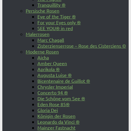
Tranquillity ®
Persische Rosen
Eye of the Tiger ®
For your Eyes only ®
SEE YOU® in red
Malerrosen
Marc Chagall
Zisterzienserrose – Rose des Cisterciens ©
Moderne Rosen
Aicha
Amber Queen
Aprikola ®
Augusta Luise ®
Bicentenaire de Guillot ®
Chrysler Imperial
Concerto 94 ®
Die Schöne vom See ®
Eden Rose 85®
Gloria Dei
Königin der Rosen
Leonardo da Vinci ®
Mainzer Fastnacht