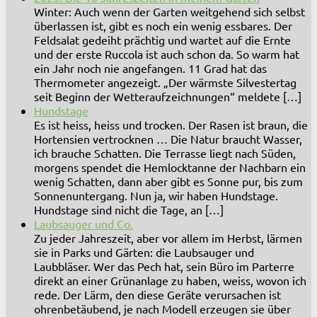
Winter: Auch wenn der Garten weitgehend sich selbst
überlassen ist, gibt es noch ein wenig essbares. Der
Feldsalat gedeiht prächtig und wartet auf die Ernte
und der erste Ruccola ist auch schon da. So warm hat
ein Jahr noch nie angefangen. 11 Grad hat das
Thermometer angezeigt. „Der wärmste Silvestertag
seit Beginn der Wetteraufzeichnungen“ meldete […]
Hundstage
Es ist heiss, heiss und trocken. Der Rasen ist braun, die
Hortensien vertrocknen … Die Natur braucht Wasser,
ich brauche Schatten. Die Terrasse liegt nach Süden,
morgens spendet die Hemlocktanne der Nachbarn ein
wenig Schatten, dann aber gibt es Sonne pur, bis zum
Sonnenuntergang. Nun ja, wir haben Hundstage.
Hundstage sind nicht die Tage, an […]
Laubsauger und Co.
Zu jeder Jahreszeit, aber vor allem im Herbst, lärmen
sie in Parks und Gärten: die Laubsauger und
Laubbläser. Wer das Pech hat, sein Büro im Parterre
direkt an einer Grünanlage zu haben, weiss, wovon ich
rede. Der Lärm, den diese Geräte verursachen ist
ohrenbetäubend, je nach Modell erzeugen sie über