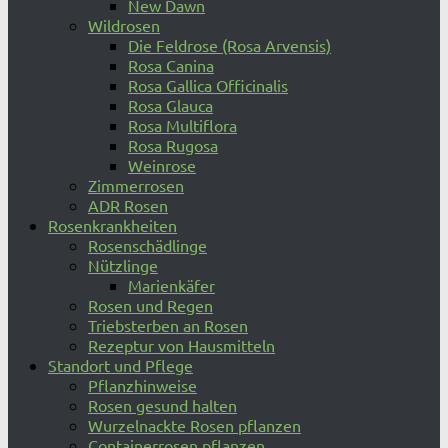
New Dawn
Wildrosen
Die Feldrose (Rosa Arvensis)
Rosa Canina
Rosa Gallica Officinalis
Rosa Glauca
Rosa Multiflora
Rosa Rugosa
Weinrose
Zimmerrosen
ADR Rosen
Rosenkrankheiten
Rosenschädlinge
Nützlinge
Marienkäfer
Rosen und Regen
Triebsterben an Rosen
Rezeptur von Hausmitteln
Standort und Pflege
Pflanzhinweise
Rosen gesund halten
Wurzelnackte Rosen pflanzen
Containerrosen pflanzen