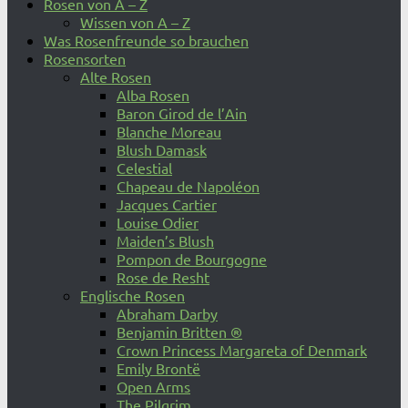
Rosen von A – Z
Wissen von A – Z
Was Rosenfreunde so brauchen
Rosensorten
Alte Rosen
Alba Rosen
Baron Girod de l’Ain
Blanche Moreau
Blush Damask
Celestial
Chapeau de Napoléon
Jacques Cartier
Louise Odier
Maiden’s Blush
Pompon de Bourgogne
Rose de Resht
Englische Rosen
Abraham Darby
Benjamin Britten ®
Crown Princess Margareta of Denmark
Emily Brontë
Open Arms
The Pilgrim