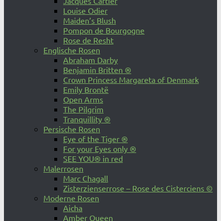
Jacques Cartier
Louise Odier
Maiden’s Blush
Pompon de Bourgogne
Rose de Resht
Englische Rosen
Abraham Darby
Benjamin Britten ®
Crown Princess Margareta of Denmark
Emily Brontë
Open Arms
The Pilgrim
Tranquillity ®
Persische Rosen
Eye of the Tiger ®
For your Eyes only ®
SEE YOU® in red
Malerrosen
Marc Chagall
Zisterzienserrose – Rose des Cisterciens ©
Moderne Rosen
Aicha
Amber Queen