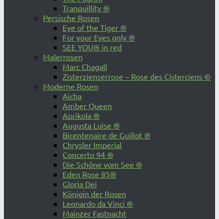
Tranquillity ®
Persische Rosen
Eye of the Tiger ®
For your Eyes only ®
SEE YOU® in red
Malerrosen
Marc Chagall
Zisterzienserrose – Rose des Cisterciens ©
Moderne Rosen
Aicha
Amber Queen
Aprikola ®
Augusta Luise ®
Bicentenaire de Guillot ®
Chrysler Imperial
Concerto 94 ®
Die Schöne vom See ®
Eden Rose 85®
Gloria Dei
Königin der Rosen
Leonardo da Vinci ®
Mainzer Fastnacht