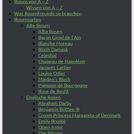
Rosen von A – Z
Wissen von A – Z
Was Rosenfreunde so brauchen
Rosensorten
Alte Rosen
Alba Rosen
Baron Girod de l’Ain
Blanche Moreau
Blush Damask
Celestial
Chapeau de Napoléon
Jacques Cartier
Louise Odier
Maiden’s Blush
Pompon de Bourgogne
Rose de Resht
Englische Rosen
Abraham Darby
Benjamin Britten ®
Crown Princess Margareta of Denmark
Emily Brontë
Open Arms
The Pilgrim