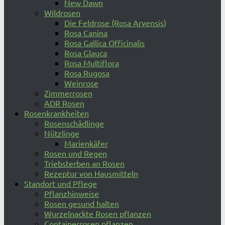
New Dawn
Wildrosen
Die Feldrose (Rosa Arvensis)
Rosa Canina
Rosa Gallica Officinalis
Rosa Glauca
Rosa Multiflora
Rosa Rugosa
Weinrose
Zimmerrosen
ADR Rosen
Rosenkrankheiten
Rosenschädlinge
Nützlinge
Marienkäfer
Rosen und Regen
Triebsterben an Rosen
Rezeptur von Hausmitteln
Standort und Pflege
Pflanzhinweise
Rosen gesund halten
Wurzelnackte Rosen pflanzen
Containerrosen pflanzen