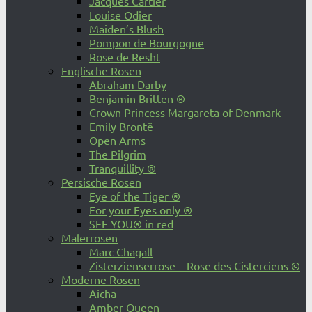
Jacques Cartier
Louise Odier
Maiden’s Blush
Pompon de Bourgogne
Rose de Resht
Englische Rosen
Abraham Darby
Benjamin Britten ®
Crown Princess Margareta of Denmark
Emily Brontë
Open Arms
The Pilgrim
Tranquillity ®
Persische Rosen
Eye of the Tiger ®
For your Eyes only ®
SEE YOU® in red
Malerrosen
Marc Chagall
Zisterzienserrose – Rose des Cisterciens ©
Moderne Rosen
Aicha
Amber Queen