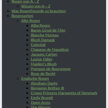
Rosen von A – Z
Wissen von A – Z
Was Rosenfreunde so brauchen
Rosensorten
Alte Rosen
Alba Rosen
Baron Girod de l’Ain
Blanche Moreau
Blush Damask
Celestial
Chapeau de Napoléon
Jacques Cartier
Louise Odier
Maiden’s Blush
Pompon de Bourgogne
Rose de Resht
Englische Rosen
Abraham Darby
Benjamin Britten ®
Crown Princess Margareta of Denmark
Emily Brontë
Open Arms
The Pilgrim