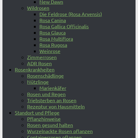
New Dawn
Wildrosen
Die Feldrose (Rosa Arvensis)
Rosa Canina
Rosa Gallica Officinalis
Rosa Glauca
Rosa Multiflora
Rosa Rugosa
Weinrose
Zimmerrosen
ADR Rosen
Rosenkrankheiten
Rosenschädlinge
Nützlinge
Marienkäfer
Rosen und Regen
Triebsterben an Rosen
Rezeptur von Hausmitteln
Standort und Pflege
Pflanzhinweise
Rosen gesund halten
Wurzelnackte Rosen pflanzen
Containerrosen pflanzen