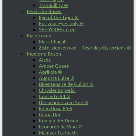
Tranquillity ®
Persische Rosen
Eye of the Tiger ®
For your Eyes only ®
SEE YOU® in red
Malerrosen
Marc Chagall
Zisterzienserrose – Rose des Cisterciens ©
Moderne Rosen
Aicha
Amber Queen
Aprikola ®
Augusta Luise ®
Bicentenaire de Guillot ®
Chrysler Imperial
Concerto 94 ®
Die Schöne vom See ®
Eden Rose 85®
Gloria Dei
Königin der Rosen
Leonardo da Vinci ®
Mainzer Fastnacht