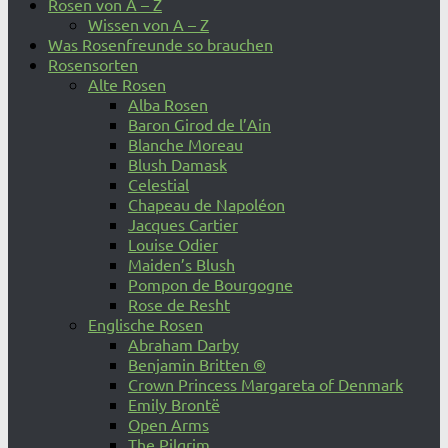
Rosen von A – Z
Wissen von A – Z
Was Rosenfreunde so brauchen
Rosensorten
Alte Rosen
Alba Rosen
Baron Girod de l’Ain
Blanche Moreau
Blush Damask
Celestial
Chapeau de Napoléon
Jacques Cartier
Louise Odier
Maiden’s Blush
Pompon de Bourgogne
Rose de Resht
Englische Rosen
Abraham Darby
Benjamin Britten ®
Crown Princess Margareta of Denmark
Emily Brontë
Open Arms
The Pilgrim