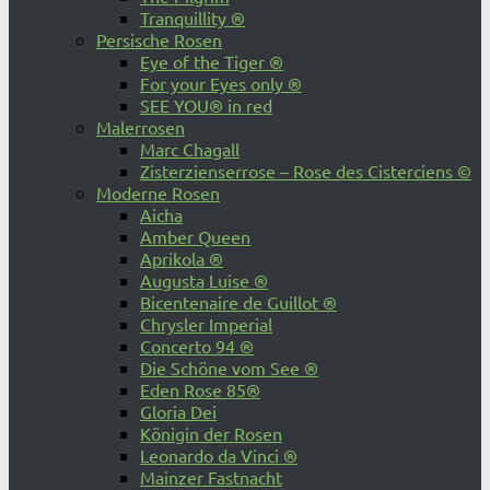
Tranquillity ®
Persische Rosen
Eye of the Tiger ®
For your Eyes only ®
SEE YOU® in red
Malerrosen
Marc Chagall
Zisterzienserrose – Rose des Cisterciens ©
Moderne Rosen
Aicha
Amber Queen
Aprikola ®
Augusta Luise ®
Bicentenaire de Guillot ®
Chrysler Imperial
Concerto 94 ®
Die Schöne vom See ®
Eden Rose 85®
Gloria Dei
Königin der Rosen
Leonardo da Vinci ®
Mainzer Fastnacht