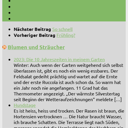
Nächster Beitrag
So schnell
Vorheriger Beitrag
Frühling?
Blumen und Sträucher
2023: Die 10 Jahreszeiten in meinem Garten
Winter: Auch wenn der Garten weitgehend sich selbst
überlassen ist, gibt es noch ein wenig essbares. Der
Feldsalat gedeiht prächtig und wartet auf die Ernte
und der erste Ruccola ist auch schon da. So warm hat
ein Jahr noch nie angefangen. 11 Grad hat das
Thermometer angezeigt. „Der wärmste Silvestertag
seit Beginn der Wetteraufzeichnungen“ meldete […]
Hundstage
Es ist heiss, heiss und trocken. Der Rasen ist braun, die
Hortensien vertrocknen … Die Natur braucht Wasser,
ich brauche Schatten. Die Terrasse liegt nach Süden,
morgens spendet die Hemlocktanne der Nachbarn ein