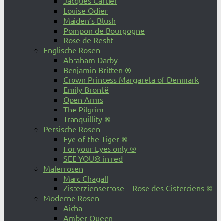
Jacques Cartier
Louise Odier
Maiden’s Blush
Pompon de Bourgogne
Rose de Resht
Englische Rosen
Abraham Darby
Benjamin Britten ®
Crown Princess Margareta of Denmark
Emily Brontë
Open Arms
The Pilgrim
Tranquillity ®
Persische Rosen
Eye of the Tiger ®
For your Eyes only ®
SEE YOU® in red
Malerrosen
Marc Chagall
Zisterzienserrose – Rose des Cisterciens ©
Moderne Rosen
Aicha
Amber Queen