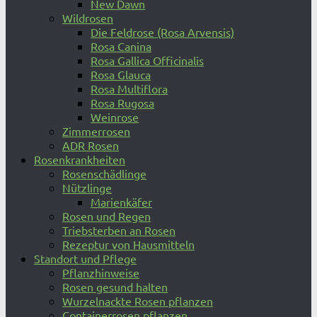
New Dawn
Wildrosen
Die Feldrose (Rosa Arvensis)
Rosa Canina
Rosa Gallica Officinalis
Rosa Glauca
Rosa Multiflora
Rosa Rugosa
Weinrose
Zimmerrosen
ADR Rosen
Rosenkrankheiten
Rosenschädlinge
Nützlinge
Marienkäfer
Rosen und Regen
Triebsterben an Rosen
Rezeptur von Hausmitteln
Standort und Pflege
Pflanzhinweise
Rosen gesund halten
Wurzelnackte Rosen pflanzen
Containerrosen pflanzen