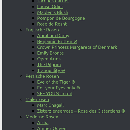
Jacques Cartier
Louise Odier
Maiden’s Blush
Pompon de Bourgogne
Rose de Resht
Englische Rosen
Abraham Darby
Benjamin Britten ®
Crown Princess Margareta of Denmark
Emily Brontë
Open Arms
The Pilgrim
Tranquillity ®
Persische Rosen
Eye of the Tiger ®
For your Eyes only ®
SEE YOU® in red
Malerrosen
Marc Chagall
Zisterzienserrose – Rose des Cisterciens ©
Moderne Rosen
Aicha
Amber Queen