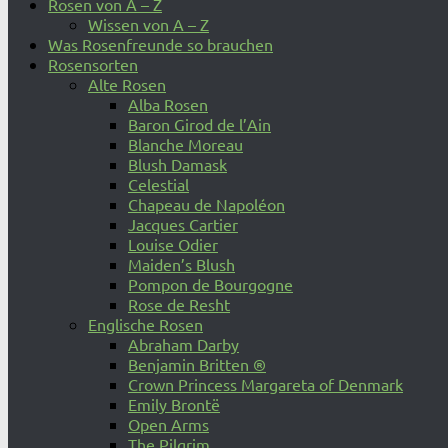
Rosen von A – Z
Wissen von A – Z
Was Rosenfreunde so brauchen
Rosensorten
Alte Rosen
Alba Rosen
Baron Girod de l’Ain
Blanche Moreau
Blush Damask
Celestial
Chapeau de Napoléon
Jacques Cartier
Louise Odier
Maiden’s Blush
Pompon de Bourgogne
Rose de Resht
Englische Rosen
Abraham Darby
Benjamin Britten ®
Crown Princess Margareta of Denmark
Emily Brontë
Open Arms
The Pilgrim