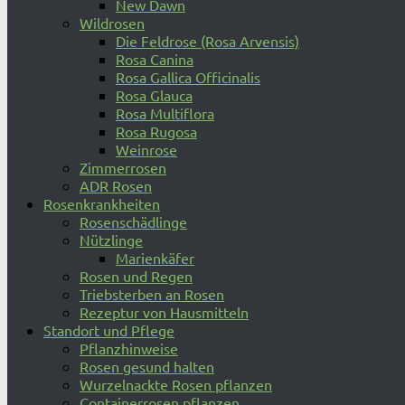
New Dawn
Wildrosen
Die Feldrose (Rosa Arvensis)
Rosa Canina
Rosa Gallica Officinalis
Rosa Glauca
Rosa Multiflora
Rosa Rugosa
Weinrose
Zimmerrosen
ADR Rosen
Rosenkrankheiten
Rosenschädlinge
Nützlinge
Marienkäfer
Rosen und Regen
Triebsterben an Rosen
Rezeptur von Hausmitteln
Standort und Pflege
Pflanzhinweise
Rosen gesund halten
Wurzelnackte Rosen pflanzen
Containerrosen pflanzen