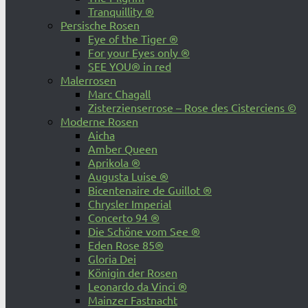
Tranquillity ®
Persische Rosen
Eye of the Tiger ®
For your Eyes only ®
SEE YOU® in red
Malerrosen
Marc Chagall
Zisterzienserrose – Rose des Cisterciens ©
Moderne Rosen
Aicha
Amber Queen
Aprikola ®
Augusta Luise ®
Bicentenaire de Guillot ®
Chrysler Imperial
Concerto 94 ®
Die Schöne vom See ®
Eden Rose 85®
Gloria Dei
Königin der Rosen
Leonardo da Vinci ®
Mainzer Fastnacht