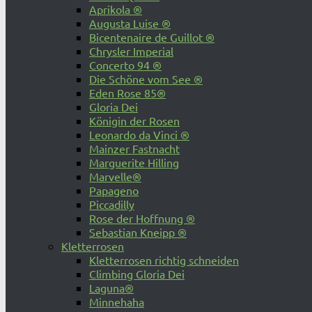
Aprikola ®
Augusta Luise ®
Bicentenaire de Guillot ®
Chrysler Imperial
Concerto 94 ®
Die Schöne vom See ®
Eden Rose 85®
Gloria Dei
Königin der Rosen
Leonardo da Vinci ®
Mainzer Fastnacht
Marguerite Hilling
Marvelle®
Papageno
Piccadilly
Rose der Hoffnung ®
Sebastian Kneipp ®
Kletterrosen
Kletterrosen richtig schneiden
Climbing Gloria Dei
Laguna®
Minnehaha