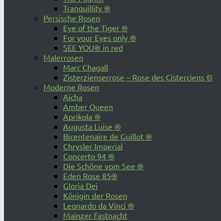
Tranquillity ®
Persische Rosen
Eye of the Tiger ®
For your Eyes only ®
SEE YOU® in red
Malerrosen
Marc Chagall
Zisterzienserrose – Rose des Cisterciens ©
Moderne Rosen
Aicha
Amber Queen
Aprikola ®
Augusta Luise ®
Bicentenaire de Guillot ®
Chrysler Imperial
Concerto 94 ®
Die Schöne vom See ®
Eden Rose 85®
Gloria Dei
Königin der Rosen
Leonardo da Vinci ®
Mainzer Fastnacht