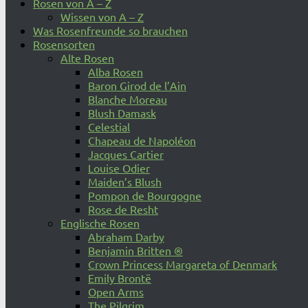
Rosen von A – Z
Wissen von A – Z
Was Rosenfreunde so brauchen
Rosensorten
Alte Rosen
Alba Rosen
Baron Girod de l’Ain
Blanche Moreau
Blush Damask
Celestial
Chapeau de Napoléon
Jacques Cartier
Louise Odier
Maiden’s Blush
Pompon de Bourgogne
Rose de Resht
Englische Rosen
Abraham Darby
Benjamin Britten ®
Crown Princess Margareta of Denmark
Emily Brontë
Open Arms
The Pilgrim