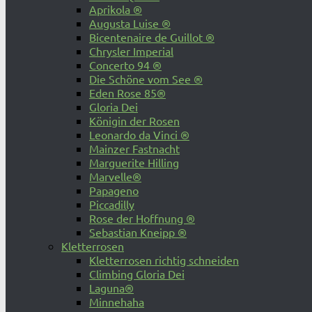
Aprikola ®
Augusta Luise ®
Bicentenaire de Guillot ®
Chrysler Imperial
Concerto 94 ®
Die Schöne vom See ®
Eden Rose 85®
Gloria Dei
Königin der Rosen
Leonardo da Vinci ®
Mainzer Fastnacht
Marguerite Hilling
Marvelle®
Papageno
Piccadilly
Rose der Hoffnung ®
Sebastian Kneipp ®
Kletterrosen
Kletterrosen richtig schneiden
Climbing Gloria Dei
Laguna®
Minnehaha