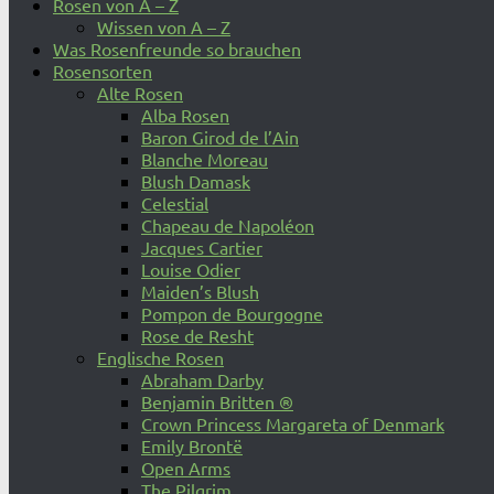
Rosen von A – Z
Wissen von A – Z
Was Rosenfreunde so brauchen
Rosensorten
Alte Rosen
Alba Rosen
Baron Girod de l’Ain
Blanche Moreau
Blush Damask
Celestial
Chapeau de Napoléon
Jacques Cartier
Louise Odier
Maiden’s Blush
Pompon de Bourgogne
Rose de Resht
Englische Rosen
Abraham Darby
Benjamin Britten ®
Crown Princess Margareta of Denmark
Emily Brontë
Open Arms
The Pilgrim