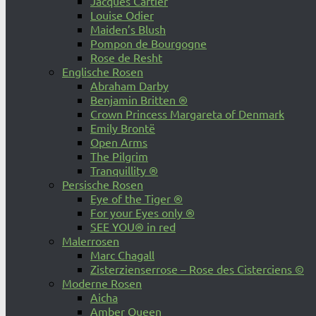
Jacques Cartier
Louise Odier
Maiden’s Blush
Pompon de Bourgogne
Rose de Resht
Englische Rosen
Abraham Darby
Benjamin Britten ®
Crown Princess Margareta of Denmark
Emily Brontë
Open Arms
The Pilgrim
Tranquillity ®
Persische Rosen
Eye of the Tiger ®
For your Eyes only ®
SEE YOU® in red
Malerrosen
Marc Chagall
Zisterzienserrose – Rose des Cisterciens ©
Moderne Rosen
Aicha
Amber Queen