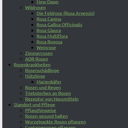
New Dawn
Wildrosen
Die Feldrose (Rosa Arvensis)
Rosa Canina
Rosa Gallica Officinalis
Rosa Glauca
Rosa Multiflora
Rosa Rugosa
Weinrose
Zimmerrosen
ADR Rosen
Rosenkrankheiten
Rosenschädlinge
Nützlinge
Marienkäfer
Rosen und Regen
Triebsterben an Rosen
Rezeptur von Hausmitteln
Standort und Pflege
Pflanzhinweise
Rosen gesund halten
Wurzelnackte Rosen pflanzen
Containerrosen pflanzen