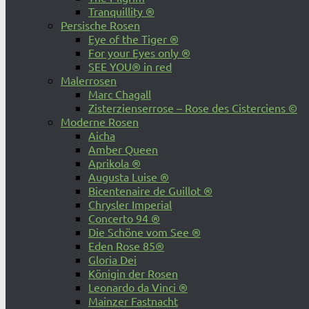
Tranquillity ®
Persische Rosen
Eye of the Tiger ®
For your Eyes only ®
SEE YOU® in red
Malerrosen
Marc Chagall
Zisterzienserrose – Rose des Cisterciens ©
Moderne Rosen
Aicha
Amber Queen
Aprikola ®
Augusta Luise ®
Bicentenaire de Guillot ®
Chrysler Imperial
Concerto 94 ®
Die Schöne vom See ®
Eden Rose 85®
Gloria Dei
Königin der Rosen
Leonardo da Vinci ®
Mainzer Fastnacht