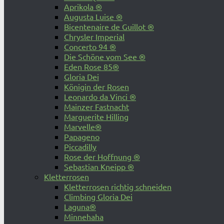
Aprikola ®
Augusta Luise ®
Bicentenaire de Guillot ®
Chrysler Imperial
Concerto 94 ®
Die Schöne vom See ®
Eden Rose 85®
Gloria Dei
Königin der Rosen
Leonardo da Vinci ®
Mainzer Fastnacht
Marguerite Hilling
Marvelle®
Papageno
Piccadilly
Rose der Hoffnung ®
Sebastian Kneipp ®
Kletterrosen
Kletterrosen richtig schneiden
Climbing Gloria Dei
Laguna®
Minnehaha