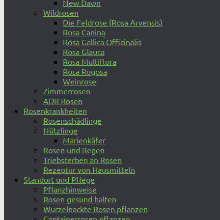
New Dawn
Wildrosen
Die Feldrose (Rosa Arvensis)
Rosa Canina
Rosa Gallica Officinalis
Rosa Glauca
Rosa Multiflora
Rosa Rugosa
Weinrose
Zimmerrosen
ADR Rosen
Rosenkrankheiten
Rosenschädlinge
Nützlinge
Marienkäfer
Rosen und Regen
Triebsterben an Rosen
Rezeptur von Hausmitteln
Standort und Pflege
Pflanzhinweise
Rosen gesund halten
Wurzelnackte Rosen pflanzen
Containerrosen pflanzen