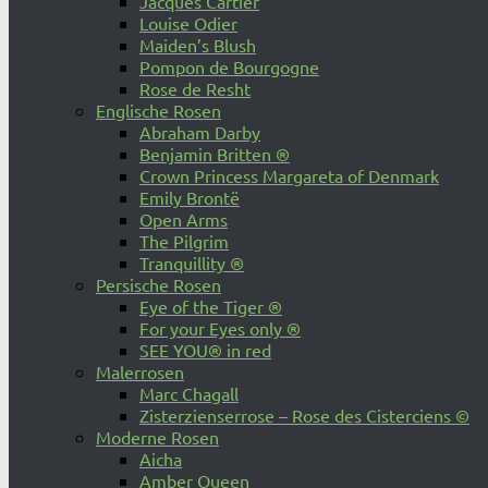
Jacques Cartier
Louise Odier
Maiden’s Blush
Pompon de Bourgogne
Rose de Resht
Englische Rosen
Abraham Darby
Benjamin Britten ®
Crown Princess Margareta of Denmark
Emily Brontë
Open Arms
The Pilgrim
Tranquillity ®
Persische Rosen
Eye of the Tiger ®
For your Eyes only ®
SEE YOU® in red
Malerrosen
Marc Chagall
Zisterzienserrose – Rose des Cisterciens ©
Moderne Rosen
Aicha
Amber Queen