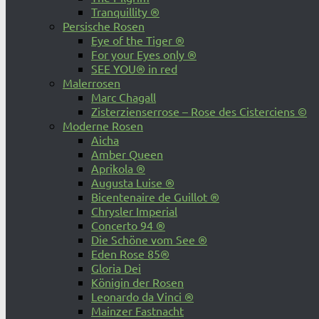
Tranquillity ®
Persische Rosen
Eye of the Tiger ®
For your Eyes only ®
SEE YOU® in red
Malerrosen
Marc Chagall
Zisterzienserrose – Rose des Cisterciens ©
Moderne Rosen
Aicha
Amber Queen
Aprikola ®
Augusta Luise ®
Bicentenaire de Guillot ®
Chrysler Imperial
Concerto 94 ®
Die Schöne vom See ®
Eden Rose 85®
Gloria Dei
Königin der Rosen
Leonardo da Vinci ®
Mainzer Fastnacht