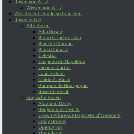
Rosen von A – Z
Wissen von A – Z
Was Rosenfreunde so brauchen
Rosensorten
Alte Rosen
Alba Rosen
Baron Girod de l’Ain
Blanche Moreau
Blush Damask
Celestial
Chapeau de Napoléon
Jacques Cartier
Louise Odier
Maiden’s Blush
Pompon de Bourgogne
Rose de Resht
Englische Rosen
Abraham Darby
Benjamin Britten ®
Crown Princess Margareta of Denmark
Emily Brontë
Open Arms
The Pilgrim