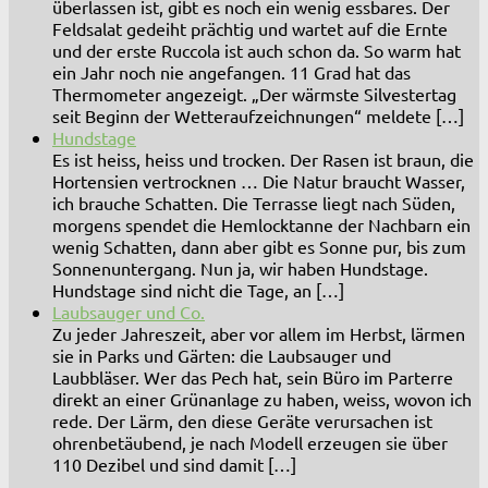
überlassen ist, gibt es noch ein wenig essbares. Der
Feldsalat gedeiht prächtig und wartet auf die Ernte
und der erste Ruccola ist auch schon da. So warm hat
ein Jahr noch nie angefangen. 11 Grad hat das
Thermometer angezeigt. „Der wärmste Silvestertag
seit Beginn der Wetteraufzeichnungen“ meldete […]
Hundstage
Es ist heiss, heiss und trocken. Der Rasen ist braun, die
Hortensien vertrocknen … Die Natur braucht Wasser,
ich brauche Schatten. Die Terrasse liegt nach Süden,
morgens spendet die Hemlocktanne der Nachbarn ein
wenig Schatten, dann aber gibt es Sonne pur, bis zum
Sonnenuntergang. Nun ja, wir haben Hundstage.
Hundstage sind nicht die Tage, an […]
Laubsauger und Co.
Zu jeder Jahreszeit, aber vor allem im Herbst, lärmen
sie in Parks und Gärten: die Laubsauger und
Laubbläser. Wer das Pech hat, sein Büro im Parterre
direkt an einer Grünanlage zu haben, weiss, wovon ich
rede. Der Lärm, den diese Geräte verursachen ist
ohrenbetäubend, je nach Modell erzeugen sie über
110 Dezibel und sind damit […]