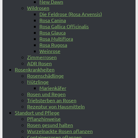
New Dawn
Wildrosen
Die Feldrose (Rosa Arvensis)
Rosa Canina
Rosa Gallica Officinalis
Rosa Glauca
Rosa Multiflora
Rosa Rugosa
Weinrose
Zimmerrosen
ADR Rosen
Rosenkrankheiten
Rosenschädlinge
Nützlinge
Marienkäfer
Rosen und Regen
Triebsterben an Rosen
Rezeptur von Hausmitteln
Standort und Pflege
Pflanzhinweise
Rosen gesund halten
Wurzelnackte Rosen pflanzen
Containerrosen pflanzen