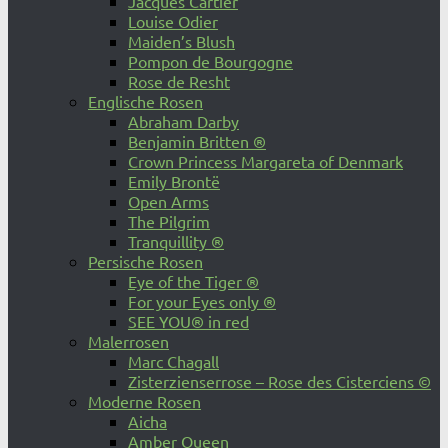
Jacques Cartier
Louise Odier
Maiden’s Blush
Pompon de Bourgogne
Rose de Resht
Englische Rosen
Abraham Darby
Benjamin Britten ®
Crown Princess Margareta of Denmark
Emily Brontë
Open Arms
The Pilgrim
Tranquillity ®
Persische Rosen
Eye of the Tiger ®
For your Eyes only ®
SEE YOU® in red
Malerrosen
Marc Chagall
Zisterzienserrose – Rose des Cisterciens ©
Moderne Rosen
Aicha
Amber Queen