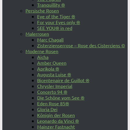
Tranquillity ®
Persische Rosen
Eye of the Tiger ®
For your Eyes only ®
SEE YOU® in red
Malerrosen
Marc Chagall
Zisterzienserrose – Rose des Cisterciens ©
Moderne Rosen
Aicha
Amber Queen
Aprikola ®
Augusta Luise ®
Bicentenaire de Guillot ®
Chrysler Imperial
Concerto 94 ®
Die Schöne vom See ®
Eden Rose 85®
Gloria Dei
Königin der Rosen
Leonardo da Vinci ®
Mainzer Fastnacht