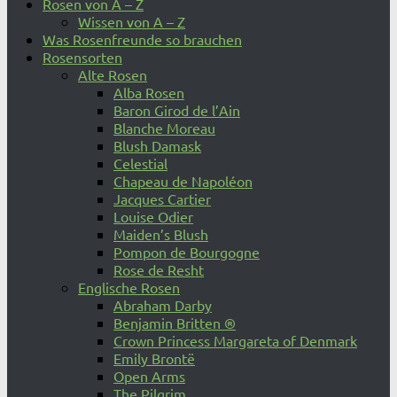
Rosen von A – Z
Wissen von A – Z
Was Rosenfreunde so brauchen
Rosensorten
Alte Rosen
Alba Rosen
Baron Girod de l’Ain
Blanche Moreau
Blush Damask
Celestial
Chapeau de Napoléon
Jacques Cartier
Louise Odier
Maiden’s Blush
Pompon de Bourgogne
Rose de Resht
Englische Rosen
Abraham Darby
Benjamin Britten ®
Crown Princess Margareta of Denmark
Emily Brontë
Open Arms
The Pilgrim